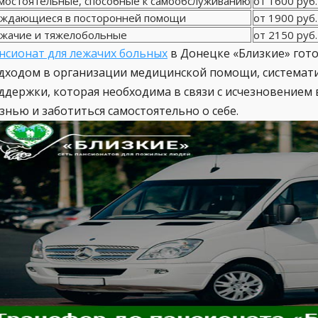
мостоятельные, способные к самообслуживанию
от 1600 руб.
ждающиеся в посторонней помощи
от 1900 руб.
жачие и тяжелобольные
от 2150 руб.
нсионат для лежачих больных
в Донецке «Близкие» гот
дходом в организации медицинской помощи, системати
ддержки, которая необходима в связи с исчезновение
знью и заботиться самостоятельно о себе.