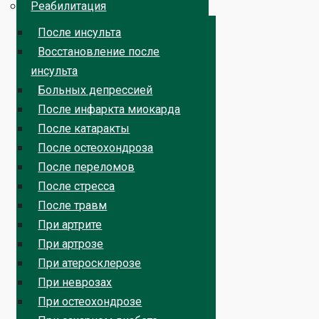
Реабилитация
После инсульта
Восстановление после
инсульта
Больных депрессией
После инфаркта миокарда
После катаракты
После остеохондроза
После переломов
После стресса
После травм
При артрите
При артрозе
При атеросклерозе
При неврозах
При остеохондрозе