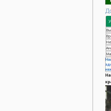
Д
У
Вы
Вр
Не
Ан
Ма
На
зд
на
На
кр