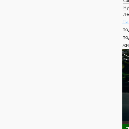
Са
Ну
Ле
Па
по
по
жи