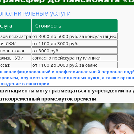
ополнительные услуги
слуга
Стоимость
зов психиатра
от 3000 до 5000 руб. за консультацию.
ач ЛФК
от 1100 до 3000 руб.
вропатолог
от 3000 руб.
ализы, УЗИ
согласно прейскуранту клиники
ссаж
от 1100 до 3000 руб. за сеанс
ш квалифицированный и профессиональный персонал подб
оровьем, осуществления ежедневных нужд, а также орган
хождение в санатории.
ши пациенты могут размещаться в учреждении на 
атковременный промежуток времени.