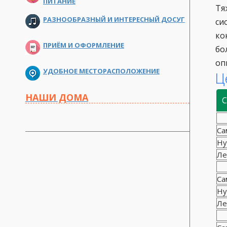
ПИТАНИЕ
Тя
РАЗНООБРАЗНЫЙ И ИНТЕРЕСНЫЙ ДОСУГ
си
ко
ПРИЁМ И ОФОРМЛЕНИЕ
бо
оп
УДОБНОЕ МЕСТОРАСПОЛОЖЕНИЕ
Ц
НАШИ ДОМА
С
Са
Ну
Ле
Са
Ну
Ле